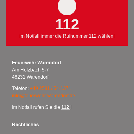
112
im Notfall immer die Rufnummer 112 wählen!
Feuerwehr Warendorf
Am Holzbach 5-7
48231 Warendorf
Telefon:
+49 2581 / 54-1371
info@feuerwehr-warendorf.de
Im Notfall rufen Sie die
112
!
Rechtliches