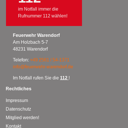
im Notfall immer die
Rufnummer 112 wählen!
Feuerwehr Warendorf
Am Holzbach 5-7
48231 Warendorf
Telefon:
+49 2581 / 54-1371
info@feuerwehr-warendorf.de
Im Notfall rufen Sie die
112
!
Rechtliches
Impressum
Datenschutz
Mitglied werden!
Kontakt