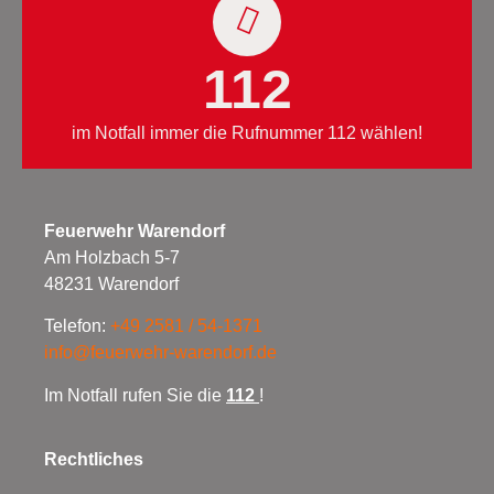
112
im Notfall immer die Rufnummer 112 wählen!
Feuerwehr Warendorf
Am Holzbach 5-7
48231 Warendorf
Telefon:
+49 2581 / 54-1371
info@feuerwehr-warendorf.de
Im Notfall rufen Sie die
112
!
Rechtliches