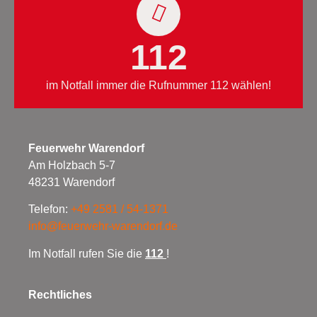
112
im Notfall immer die Rufnummer 112 wählen!
Feuerwehr Warendorf
Am Holzbach 5-7
48231 Warendorf
Telefon:
+49 2581 / 54-1371
info@feuerwehr-warendorf.de
Im Notfall rufen Sie die
112
!
Rechtliches