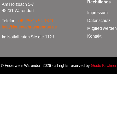
Rechtliches
Am Holzbach 5-7
48231 Warendorf
Impressum
Datenschutz
Telefon:
+49 2581 / 54-1371
info@feuerwehr-warendorf.de
Mitglied werden
Kontakt
Im Notfall rufen Sie die
112
!
©
Feuerwehr Warendorf 2026
- all rights reserved by
Guido Kirchner