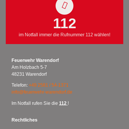
112
im Notfall immer die Rufnummer 112 wählen!
Feuerwehr Warendorf
Am Holzbach 5-7
48231 Warendorf
Telefon:
+49 2581 / 54-1371
info@feuerwehr-warendorf.de
Im Notfall rufen Sie die
112
!
Rechtliches