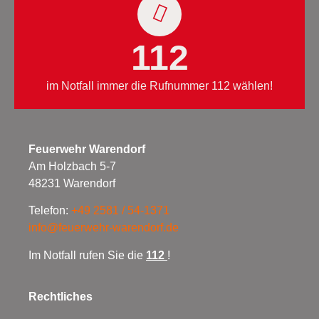
112
im Notfall immer die Rufnummer 112 wählen!
Feuerwehr Warendorf
Am Holzbach 5-7
48231 Warendorf
Telefon:
+49 2581 / 54-1371
info@feuerwehr-warendorf.de
Im Notfall rufen Sie die
112
!
Rechtliches