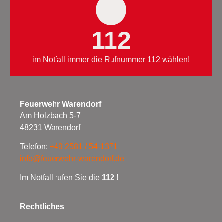
112
im Notfall immer die Rufnummer 112 wählen!
Feuerwehr Warendorf
Am Holzbach 5-7
48231 Warendorf
Telefon:
+49 2581 / 54-1371
info@feuerwehr-warendorf.de
Im Notfall rufen Sie die
112
!
Rechtliches