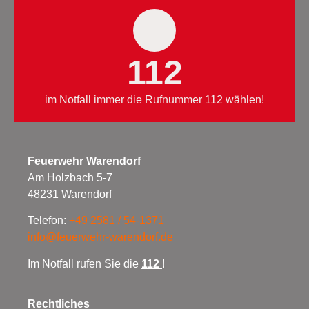
112
im Notfall immer die Rufnummer 112 wählen!
Feuerwehr Warendorf
Am Holzbach 5-7
48231 Warendorf
Telefon:
+49 2581 / 54-1371
info@feuerwehr-warendorf.de
Im Notfall rufen Sie die
112
!
Rechtliches