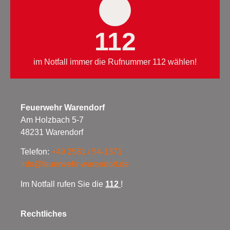
112
im Notfall immer die Rufnummer 112 wählen!
Feuerwehr Warendorf
Am Holzbach 5-7
48231 Warendorf
Telefon:
+49 2581 / 54-1371
info@feuerwehr-warendorf.de
Im Notfall rufen Sie die
112
!
Rechtliches