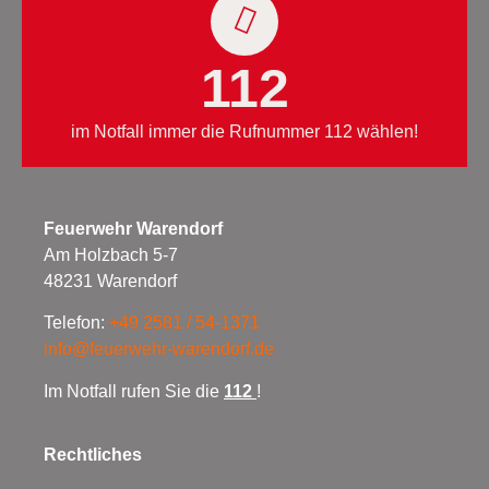
112
im Notfall immer die Rufnummer 112 wählen!
Feuerwehr Warendorf
Am Holzbach 5-7
48231 Warendorf
Telefon:
+49 2581 / 54-1371
info@feuerwehr-warendorf.de
Im Notfall rufen Sie die
112
!
Rechtliches