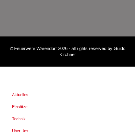
©
Feuerwehr Warendorf 2026
- all rights reserved by
Guido
Kirchner
Aktuelles
Einsätze
Technik
Über Uns