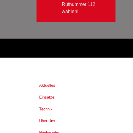
Rufnummer 112
wählen!
Aktuelles
Einsätze
Technik
Über Uns
Nachwuchs