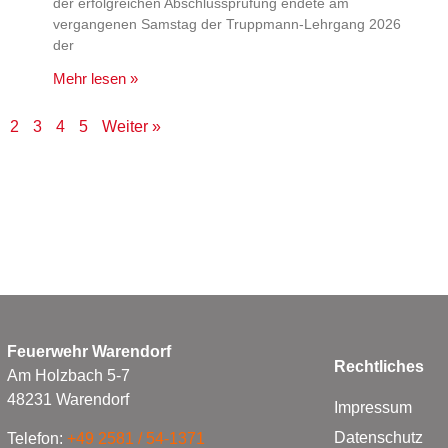
der erfolgreichen Abschlussprüfung endete am
vergangenen Samstag der Truppmann-Lehrgang 2026
der
Mehr lesen »
2
3
4
5
Weiter »
Feuerwehr Warendorf
Rechtliches
Am Holzbach 5-7
48231 Warendorf
Impressum
Datenschutz
Telefon:
+49 2581 / 54-1371