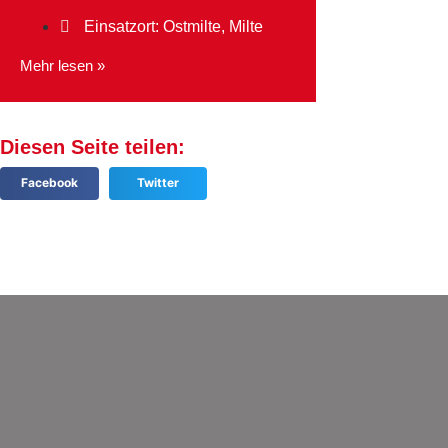
Einsatzort: Ostmilte, Milte
Mehr lesen »
Verkehrsunfall
Diesen Seite teilen:
Facebook
Twitter