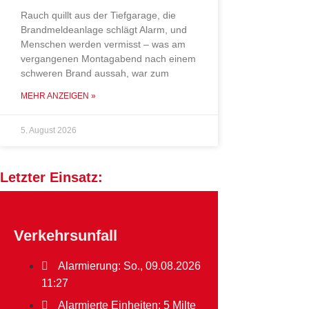
Rauch quillt aus der Tiefgarage, die
Brandmeldeanlage schlägt Alarm, und
Menschen werden vermisst – was am
vergangenen Montagabend nach einem
schweren Brand aussah, war zum
MEHR ANZEIGEN »
5. August 2026
Letzter Einsatz:
Verkehrsunfall
Alarmierung: So., 09.08.2026
11:27
Alarmierte Einheiten:
5 Milte