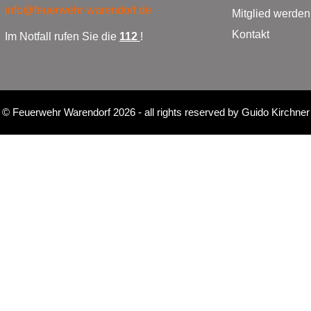
info@feuerwehr-warendorf.de
Mitglied werden
Kontakt
Im Notfall rufen Sie die
112
!
©
Feuerwehr Warendorf 2026
- all rights reserved by
Guido Kirchner