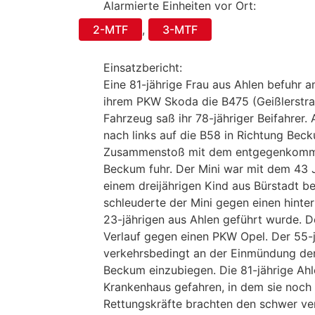
Alarmierte Einheiten vor Ort:
2-MTF
,
3-MTF
Einsatzbericht:
Eine 81-jährige Frau aus Ahlen befuhr 
ihrem PKW Skoda die B475 (Geißlerstra
Fahrzeug saß ihr 78-jähriger Beifahrer
nach links auf die B58 in Richtung Be
Zusammenstoß mit dem entgegenkommen
Beckum fuhr. Der Mini war mit dem 43 Ja
einem dreijährigen Kind aus Bürstadt 
schleuderte der Mini gegen einen hinte
23-jährigen aus Ahlen geführt wurde. D
Verlauf gegen einen PKW Opel. Der 55-j
verkehrsbedingt an der Einmündung der
Beckum einzubiegen. Die 81-jährige Ahle
Krankenhaus gefahren, in dem sie noch 
Rettungskräfte brachten den schwer verl