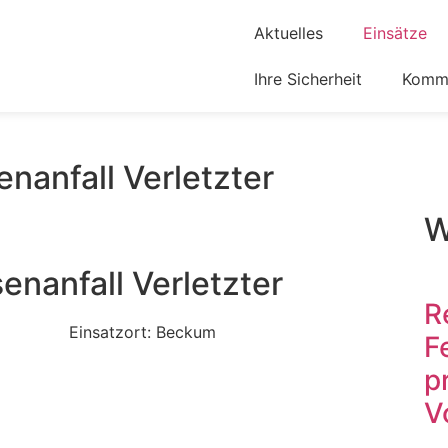
Aktuelles
Einsätze
Ihre Sicherheit
Komm 
nanfall Verletzter
W
enanfall Verletzter
R
Einsatzort: Beckum
F
p
V