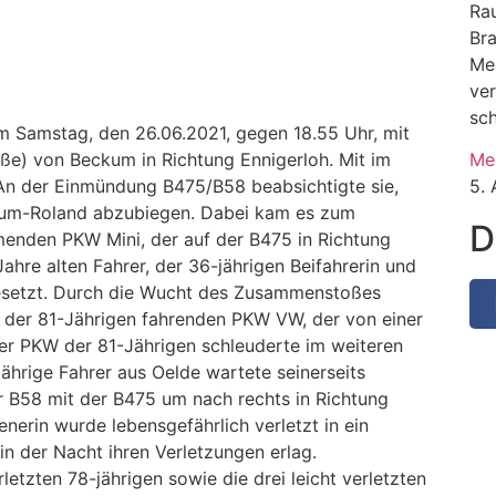
Rau
Br
Me
ve
sc
am Samstag, den 26.06.2021, gegen 18.55 Uhr, mit
ße) von Beckum in Richtung Ennigerloh. Mit im
Me
. An der Einmündung B475/B58 beabsichtigte sie,
5.
ckum-Roland abzubiegen. Dabei kam es zum
D
den PKW Mini, der auf der B475 in Richtung
hre alten Fahrer, der 36-jährigen Beifahrerin und
besetzt. Durch die Wucht des Zusammenstoßes
r der 81-Jährigen fahrenden PKW VW, der von einer
er PKW der 81-Jährigen schleuderte im weiteren
ährige Fahrer aus Oelde wartete seinerseits
 B58 mit der B475 um nach rechts in Richtung
nerin wurde lebensgefährlich verletzt in ein
in der Nacht ihren Verletzungen erlag.
etzten 78-jährigen sowie die drei leicht verletzten