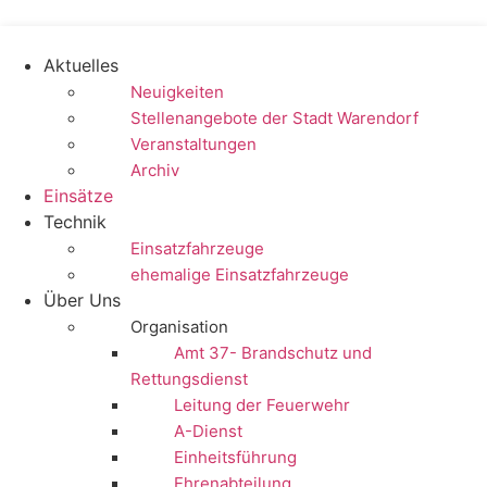
Zum
Inhalt
springen
Aktuelles
Neuigkeiten
Stellenangebote der Stadt Warendorf
Veranstaltungen
Archiv
Einsätze
Technik
Einsatzfahrzeuge
ehemalige Einsatzfahrzeuge
Über Uns
Organisation
Amt 37- Brandschutz und
Rettungsdienst
Leitung der Feuerwehr
A-Dienst
Einheitsführung
Ehrenabteilung