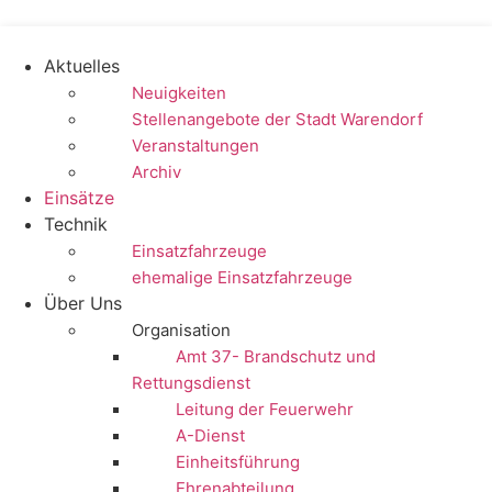
Zum
Inhalt
springen
Aktuelles
Neuigkeiten
Stellenangebote der Stadt Warendorf
Veranstaltungen
Archiv
Einsätze
Technik
Einsatzfahrzeuge
ehemalige Einsatzfahrzeuge
Über Uns
Organisation
Amt 37- Brandschutz und
Rettungsdienst
Leitung der Feuerwehr
A-Dienst
Einheitsführung
Ehrenabteilung