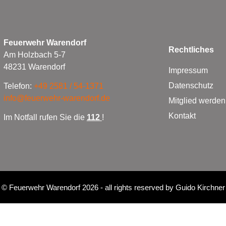
Feuerwehr Warendorf
Rechtliches
Am Holzbach 5-7
48231 Warendorf
Impressum
Datenschutz
Telefon:
+49 2581 / 54-1371
info@feuerwehr-warendorf.de
Mitglied werden
Kontakt
Im Notfall rufen Sie die
112
!
©
Feuerwehr Warendorf 2026
- all rights reserved by
Guido Kirchner