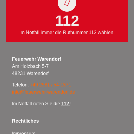
112
im Notfall immer die Rufnummer 112 wählen!
Feuerwehr Warendorf
Am Holzbach 5-7
48231 Warendorf
Telefon:
+49 2581 / 54-1371
info@feuerwehr-warendorf.de
Im Notfall rufen Sie die
112
!
Rechtliches
Impressum