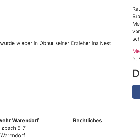
Rau
Br
Me
ve
sc
wurde wieder in Obhut seiner Erzieher ins Nest
Me
5.
D
wehr Warendorf
Rechtliches
lzbach 5-7
 Warendorf