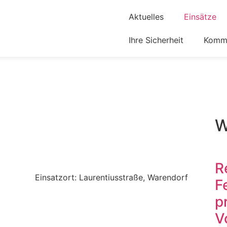
Aktuelles
Einsätze
Ihre Sicherheit
Komm 
W
R
Einsatzort: Laurentiusstraße, Warendorf
F
p
V