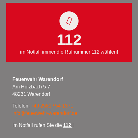
112
im Notfall immer die Rufnummer 112 wählen!
Feuerwehr Warendorf
Am Holzbach 5-7
48231 Warendorf
Telefon:
+49 2581 / 54-1371
info@feuerwehr-warendorf.de
Im Notfall rufen Sie die
112
!