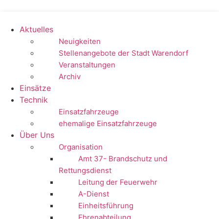
Zum
Inhalt
springen
Aktuelles
Neuigkeiten
Stellenangebote der Stadt Warendorf
Veranstaltungen
Archiv
Einsätze
Technik
Einsatzfahrzeuge
ehemalige Einsatzfahrzeuge
Über Uns
Organisation
Amt 37- Brandschutz und
Rettungsdienst
Leitung der Feuerwehr
A-Dienst
Einheitsführung
Ehrenabteilung