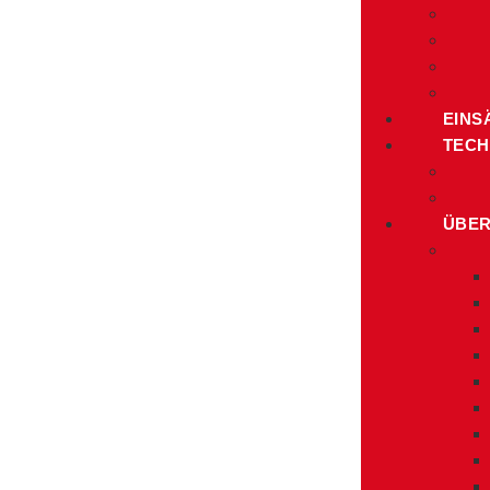
EINS
TECH
ÜBER