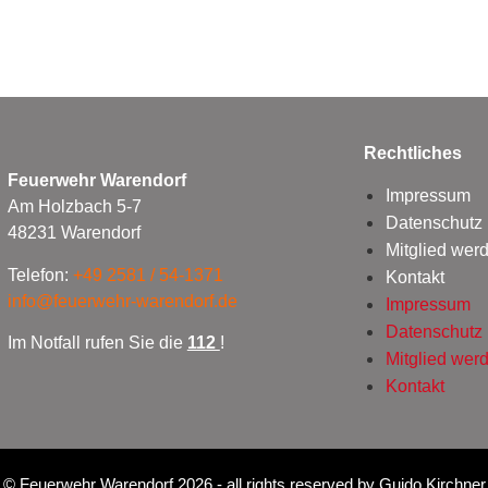
Rechtliches
Feuerwehr Warendorf
Impressum
Am Holzbach 5-7
Datenschutz
48231 Warendorf
Mitglied wer
Telefon:
+49 2581 / 54-1371
Kontakt
info@feuerwehr-warendorf.de
Impressum
Datenschutz
Im Notfall rufen Sie die
112
!
Mitglied wer
Kontakt
©
Feuerwehr Warendorf 2026
- all rights reserved by
Guido Kirchner