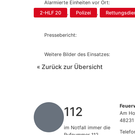
Alarmierte Einheiten vor Ort:
2-HLF 20
,
Polizei
,
Rettungsdie
Pressebericht:
Weitere Bilder des Einsatzes:
« Zurück zur Übersicht
Feuer
112
Am Ho
48231
im Notfall immer die
Telefo
Rufnummer 112