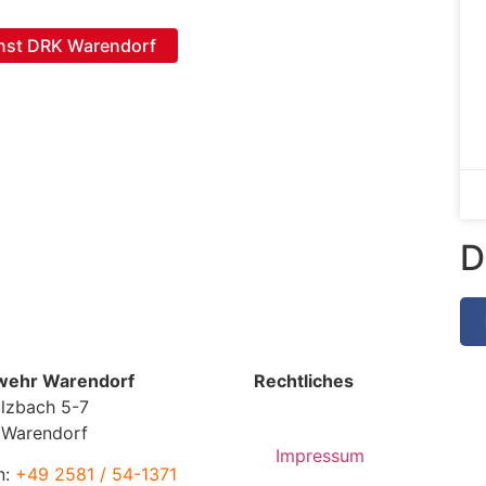
nst DRK Warendorf
D
wehr Warendorf
Rechtliches
lzbach 5-7
 Warendorf
Impressum
n:
+49 2581 / 54-1371