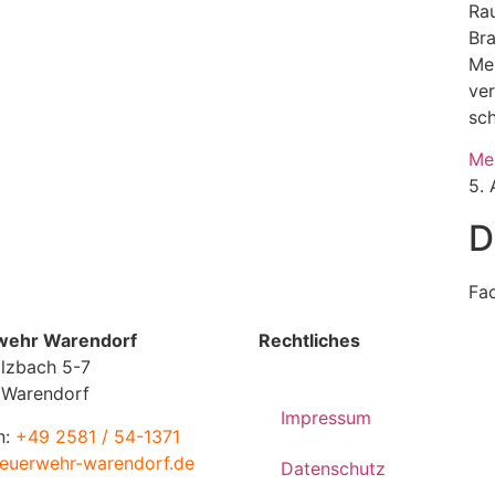
Rau
Br
Me
ve
sc
Me
5.
D
Fa
wehr Warendorf
Rechtliches
lzbach 5-7
 Warendorf
Impressum
n:
+49 2581 / 54-1371
euerwehr-warendorf.de
Datenschutz