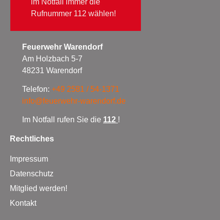
im Notfall immer die
Rufnummer 112 wählen!
Feuerwehr Warendorf
Am Holzbach 5-7
48231 Warendorf
Telefon:
+49 2581 / 54-1371
info@feuerwehr-warendorf.de
Im Notfall rufen Sie die
112
!
Rechtliches
Impressum
Datenschutz
Mitglied werden!
Kontakt