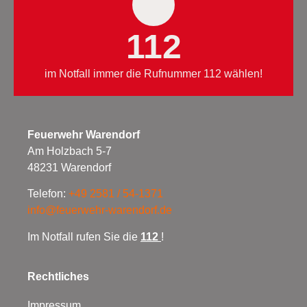
112
im Notfall immer die Rufnummer 112 wählen!
Feuerwehr Warendorf
Am Holzbach 5-7
48231 Warendorf
Telefon:
+49 2581 / 54-1371
info@feuerwehr-warendorf.de
Im Notfall rufen Sie die
112
!
Rechtliches
Impressum