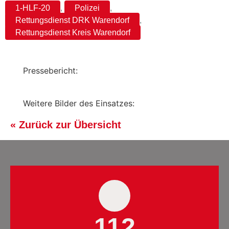
1-HLF-20
,
Polizei
,
Rettungsdienst DRK Warendorf
,
Rettungsdienst Kreis Warendorf
Pressebericht:
Weitere Bilder des Einsatzes:
« Zurück zur Übersicht
112