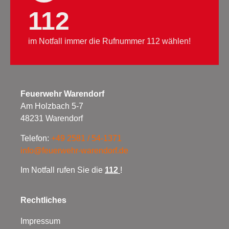
112
im Notfall immer die Rufnummer 112 wählen!
Feuerwehr Warendorf
Am Holzbach 5-7
48231 Warendorf
Telefon:
+49 2581 / 54-1371
info@feuerwehr-warendorf.de
Im Notfall rufen Sie die
112
!
Rechtliches
Impressum