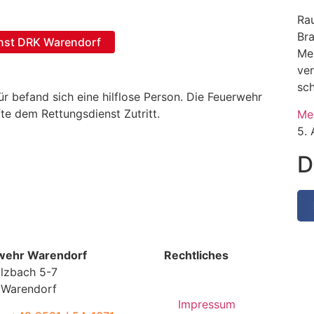
Rau
Br
nst DRK Warendorf
Me
ve
sc
r befand sich eine hilflose Person. Die Feuerwehr
fte dem Rettungsdienst Zutritt.
Me
5.
D
wehr Warendorf
Rechtliches
lzbach 5-7
 Warendorf
Impressum