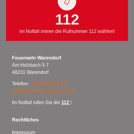
112
im Notfall immer die Rufnummer 112 wählen!
Feuerwehr Warendorf
Am Holzbach 5-7
48231 Warendorf
Telefon:
+49 2581 / 54-1371
info@feuerwehr-warendorf.de
Im Notfall rufen Sie die
112
!
Rechtliches
Impressum