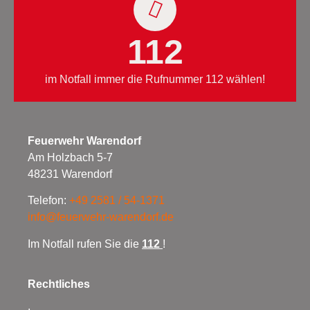
112
im Notfall immer die Rufnummer 112 wählen!
Feuerwehr Warendorf
Am Holzbach 5-7
48231 Warendorf
Telefon:
+49 2581 / 54-1371
info@feuerwehr-warendorf.de
Im Notfall rufen Sie die
112
!
Rechtliches