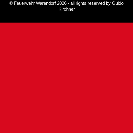
©
Feuerwehr Warendorf 2026
- all rights reserved by
Guido
Kirchner