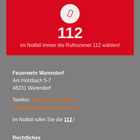
112
im Notfall immer die Rufnummer 112 wählen!
Feuerwehr Warendorf
Am Holzbach 5-7
48231 Warendorf
Telefon:
+49 2581 / 54-1371
info@feuerwehr-warendorf.de
Im Notfall rufen Sie die
112
!
Rechtliches