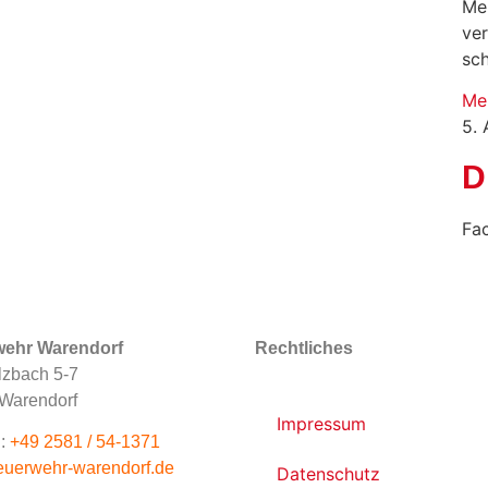
Me
ve
sc
Me
5.
D
Fa
wehr Warendorf
Rechtliches
zbach 5-7
Warendorf
Impressum
:
+49 2581 / 54-1371
euerwehr-warendorf.de
Datenschutz