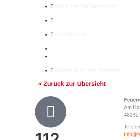
Alarmierte Einheiten vor Ort:
Pressebericht:
Weitere Bilder des Einsatzes:
« Zurück zur Übersicht
Feuer
Am Hol
48231 
Telefon
112
info@f