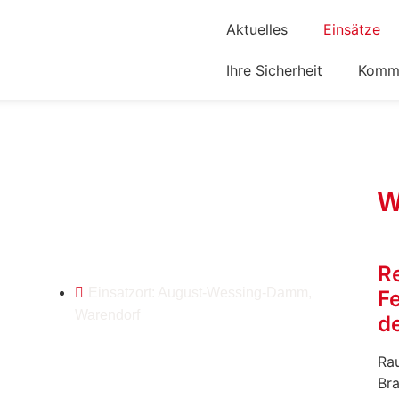
Aktuelles
Einsätze
Ihre Sicherheit
Komm 
W
R
Einsatzort: August-Wessing-Damm,
F
Warendorf
de
Rau
Br