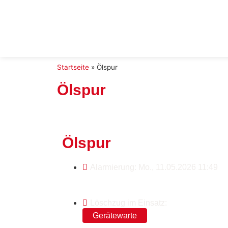
Startseite
»
Ölspur
Ölspur
Ölspur
Alarmierung: Mo., 11.05.2026 11:49
Löschzug im Einsatz:
Gerätewarte