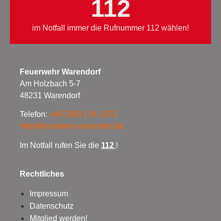
112
im Notfall immer die Rufnummer 112 wählen!
Feuerwehr Warendorf
Am Holzbach 5-7
48231 Warendorf
Telefon:
+49 2581 / 54-1371
info@feuerwehr-warendorf.de
Im Notfall rufen Sie die
112
!
Rechtliches
Impressum
Datenschutz
Mitglied werden!