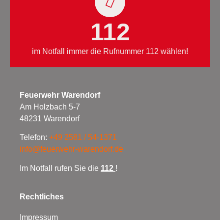
112
im Notfall immer die Rufnummer 112 wählen!
Feuerwehr Warendorf
Am Holzbach 5-7
48231 Warendorf
Telefon:
+49 2581 / 54-1371
info@feuerwehr-warendorf.de
Im Notfall rufen Sie die
112
!
Rechtliches
Impressum