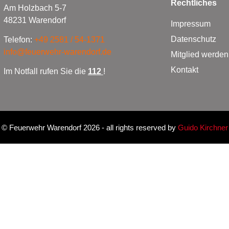
Rechtliches
Am Holzbach 5-7
48231 Warendorf
Impressum
Datenschutz
Telefon:
+49 2581 / 54-1371
info@feuerwehr-warendorf.de
Mitglied werden
Kontakt
Im Notfall rufen Sie die
112
!
©
Feuerwehr Warendorf 2026
- all rights reserved by
Guido Kirchner