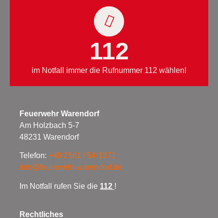
112
im Notfall immer die Rufnummer 112 wählen!
Feuerwehr Warendorf
Am Holzbach 5-7
48231 Warendorf
Telefon:
+49 2581 / 54-1371
info@feuerwehr-warendorf.de
Im Notfall rufen Sie die
112
!
Rechtliches