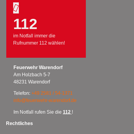
112
im Notfall immer die
Rufnummer 112 wählen!
Feuerwehr Warendorf
Am Holzbach 5-7
48231 Warendorf
Telefon:
+49 2581 / 54-1371
info@feuerwehr-warendorf.de
Im Notfall rufen Sie die
112
!
Rechtliches