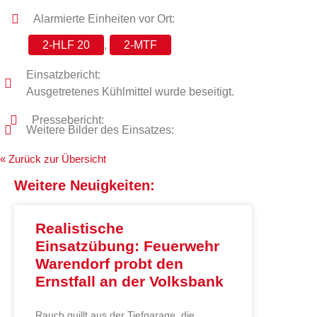
Alarmierte Einheiten vor Ort:
2-HLF 20
,
2-MTF
Einsatzbericht:
Ausgetretenes Kühlmittel wurde beseitigt.
Pressebericht:
Weitere Bilder des Einsatzes:
« Zurück zur Übersicht
Weitere Neuigkeiten:
Realistische
Einsatzübung: Feuerwehr
Warendorf probt den
Ernstfall an der Volksbank
Rauch quillt aus der Tiefgarage, die