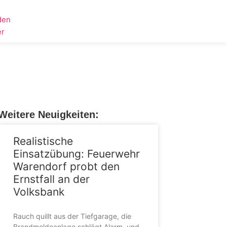
den
er
Weitere Neuigkeiten:
Realistische
Einsatzübung: Feuerwehr
Warendorf probt den
Ernstfall an der
Volksbank
Rauch quillt aus der Tiefgarage, die
Brandmeldeanlage schlägt Alarm, und