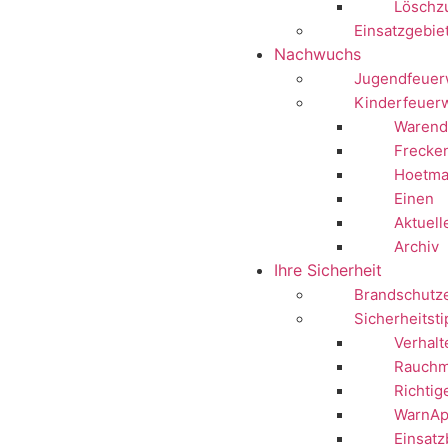
Löschz
Einsatzgebie
Nachwuchs
Jugendfeuer
Kinderfeuer
Warend
Frecke
Hoetma
Einen
Aktuell
Archiv
Ihre Sicherheit
Brandschutz
Sicherheitst
Verhalt
Rauchm
Richtig
WarnAp
Einsatz