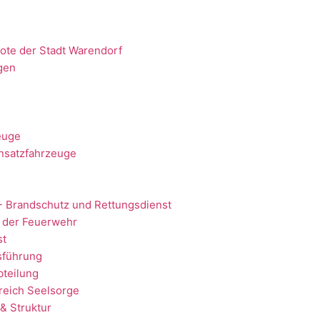
ote der Stadt Warendorf
gen
euge
nsatzfahrzeuge
- Brandschutz und Rettungsdienst
 der Feuerwehr
st
sführung
teilung
reich Seelsorge
& Struktur