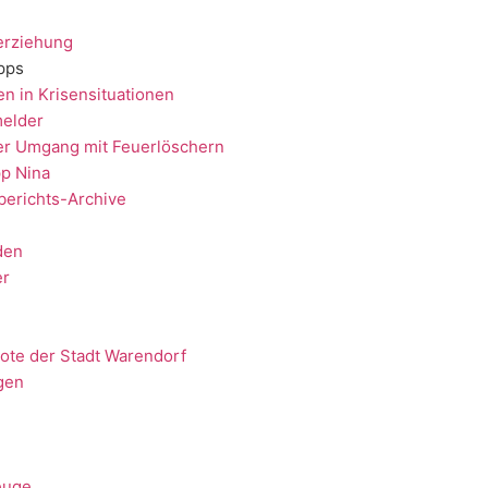
erziehung
ipps
en in Krisensituationen
elder
er Umgang mit Feuerlöschern
p Nina
berichts-Archive
den
er
ote der Stadt Warendorf
gen
euge