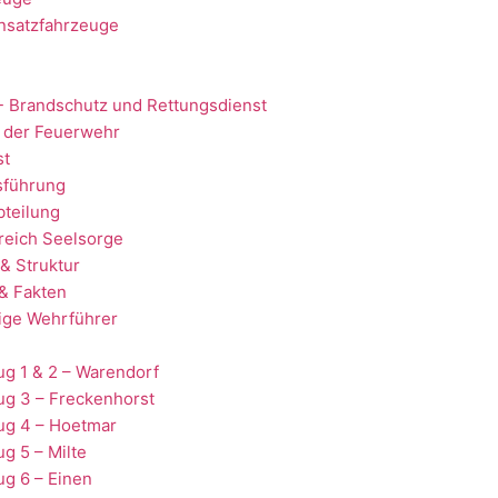
nsatzfahrzeuge
- Brandschutz und Rettungsdienst
 der Feuerwehr
st
sführung
teilung
reich Seelsorge
& Struktur
& Fakten
ige Wehrführer
g 1 & 2 – Warendorf
ug 3 – Freckenhorst
ug 4 – Hoetmar
g 5 – Milte
g 6 – Einen