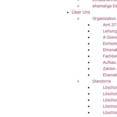
ehemalige Ei
Über Uns
Organisation
Amt 37
Leitung
A-Dien
Einheit
Ehrenab
Fachbe
Aufbau 
Zahlen 
Ehemal
Standorte
Löschzu
Löschz
Löschz
Löschzu
Löschzu