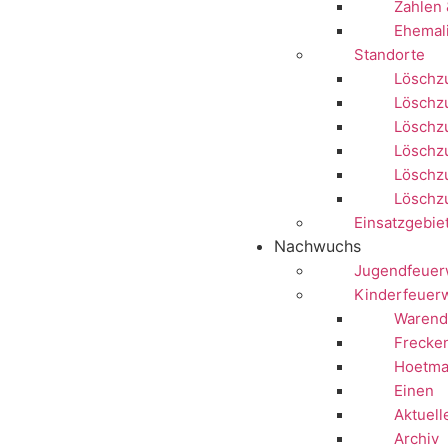
Zahlen 
Ehemal
Standorte
Löschzu
Löschz
Löschz
Löschzu
Löschzu
Löschz
Einsatzgebie
Nachwuchs
Jugendfeuer
Kinderfeuer
Warend
Frecke
Hoetma
Einen
Aktuell
Archiv