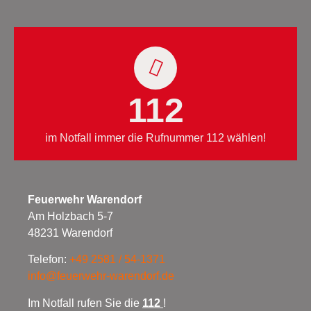
112
im Notfall immer die Rufnummer 112 wählen!
Feuerwehr Warendorf
Am Holzbach 5-7
48231 Warendorf
Telefon:
+49 2581 / 54-1371
info@feuerwehr-warendorf.de
Im Notfall rufen Sie die
112
!