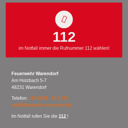
112
im Notfall immer die Rufnummer 112 wählen!
Feuerwehr Warendorf
Am Holzbach 5-7
48231 Warendorf
Telefon:
+49 2581 / 54-1371
info@feuerwehr-warendorf.de
Im Notfall rufen Sie die
112
!