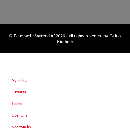
©
Feuerwehr Warendorf 2026
- all rights reserved by
Guido
Kirchner
Aktuelles
Einsätze
Technik
Über Uns
Nachwuchs