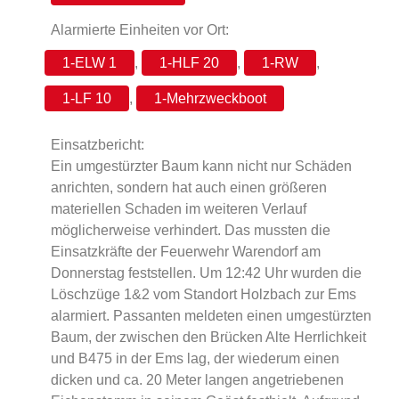
Alarmierte Einheiten vor Ort:
1-ELW 1
,
1-HLF 20
,
1-RW
,
1-LF 10
,
1-Mehrzweckboot
Einsatzbericht:
Ein umgestürzter Baum kann nicht nur Schäden
anrichten, sondern hat auch einen größeren
materiellen Schaden im weiteren Verlauf
möglicherweise verhindert. Das mussten die
Einsatzkräfte der Feuerwehr Warendorf am
Donnerstag feststellen. Um 12:42 Uhr wurden die
Löschzüge 1&2 vom Standort Holzbach zur Ems
alarmiert. Passanten meldeten einen umgestürzten
Baum, der zwischen den Brücken Alte Herrlichkeit
und B475 in der Ems lag, der wiederum einen
dicken und ca. 20 Meter langen angetriebenen