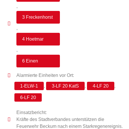
,
3 Freckenhorst
,
4 Hoetmar
,
6 Einen
Alarmierte Einheiten vor Ort:
1-ELW-1
,
3-LF 20 KatS
,
4-LF 20
,
6-LF 20
Einsatzbericht:
Kräfte des Stadtverbandes unterstützen die
Feuerwehr Beckum nach einem Starkregenereignis.