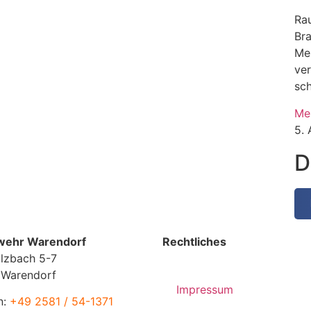
Rau
Br
Me
ve
sc
Me
5.
D
wehr Warendorf
Rechtliches
lzbach 5-7
 Warendorf
Impressum
n:
+49 2581 / 54-1371