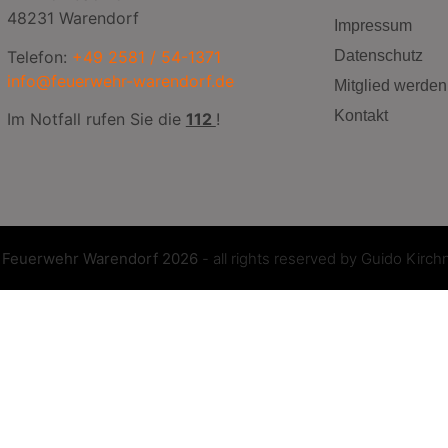
48231 Warendorf
Impressum
Telefon:
+49 2581 / 54-1371
Datenschutz
info@feuerwehr-warendorf.de
Mitglied werden
Kontakt
Im Notfall rufen Sie die
112
!
©
Feuerwehr Warendorf 2026
- all rights reserved by
Guido Kirch