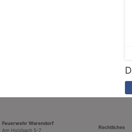
D
Feuerwehr Warendorf
Rechtliches
Am Holzbach 5-7