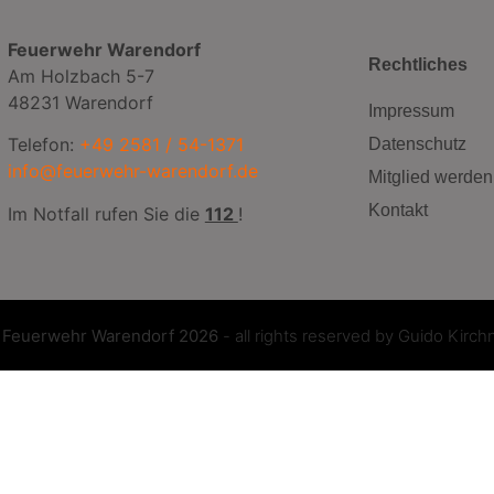
Feuerwehr Warendorf
Rechtliches
Am Holzbach 5-7
48231 Warendorf
Impressum
Telefon:
+49 2581 / 54-1371
Datenschutz
info@feuerwehr-warendorf.de
Mitglied werden
Kontakt
Im Notfall rufen Sie die
112
!
©
Feuerwehr Warendorf 2026
- all rights reserved by
Guido Kirch