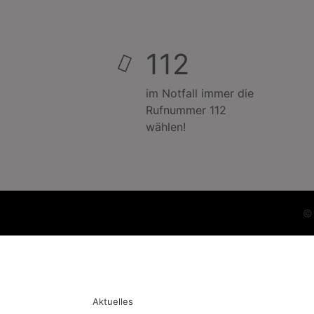
112
im Notfall immer die
Rufnummer 112
wählen!
Aktuelles