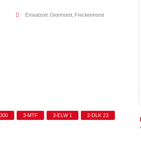
Einsatzort: Gronhorst, Freckenhorst
4000
,
3-MTF
,
3-ELW 1
,
2-DLK 23
,