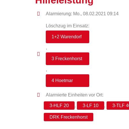
Hilfeleistung
Alarmierung: Mo., 08.02.2021 09:14
Löschzug im Einsatz:
1+2 Warendorf
,
3 Freckenhorst
,
4 Hoetmar
Alarmierte Einheiten vor Ort:
3-HLF 20
,
3-LF 10
,
3-TLF 
DRK Freckenhorst