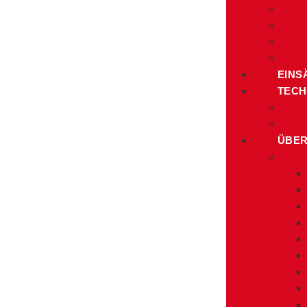
EINS
TECH
ÜBER