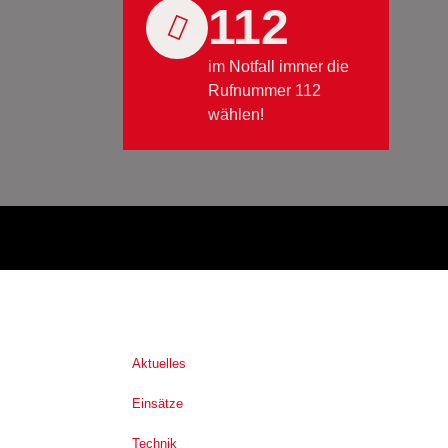
112
im Notfall immer die
Rufnummer 112
wählen!
Aktuelles
Einsätze
Technik