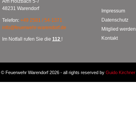
Am Holzbach 5-7
48231 Warendorf
Impressum
Datenschutz
Telefon:
+49 2581 / 54-1371
info@feuerwehr-warendorf.de
Mitglied werden
Kontakt
Im Notfall rufen Sie die
112
!
©
Feuerwehr Warendorf 2026
- all rights reserved by
Guido Kirchner