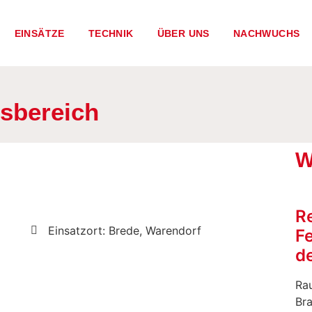
EINSÄTZE
TECHNIK
ÜBER UNS
NACHWUCHS
isbereich
W
R
Einsatzort: Brede, Warendorf
F
de
Rau
Br