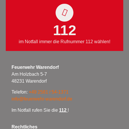
112
im Notfall immer die Rufnummer 112 wählen!
Feuerwehr Warendorf
Am Holzbach 5-7
48231 Warendorf
Telefon:
+49 2581 / 54-1371
info@feuerwehr-warendorf.de
Im Notfall rufen Sie die
112
!
Rechtliches